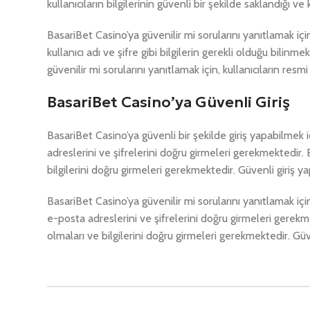
kullanıcıların bilgilerinin güvenli bir şekilde saklandığı 
BasariBet Casino’ya güvenilir mi sorularını yanıtlamak içi
kullanıcı adı ve şifre gibi bilgilerin gerekli olduğu bilinm
güvenilir mi sorularını yanıtlamak için, kullanıcıların resm
BasariBet Casino’ya Güvenli Giriş
BasariBet Casino’ya güvenli bir şekilde giriş yapabilmek iç
adreslerini ve şifrelerini doğru girmeleri gerekmektedir. B
bilgilerini doğru girmeleri gerekmektedir. Güvenli giriş ya
BasariBet Casino’ya güvenilir mi sorularını yanıtlamak için,
e-posta adreslerini ve şifrelerini doğru girmeleri gerekmek
olmaları ve bilgilerini doğru girmeleri gerekmektedir. Güve