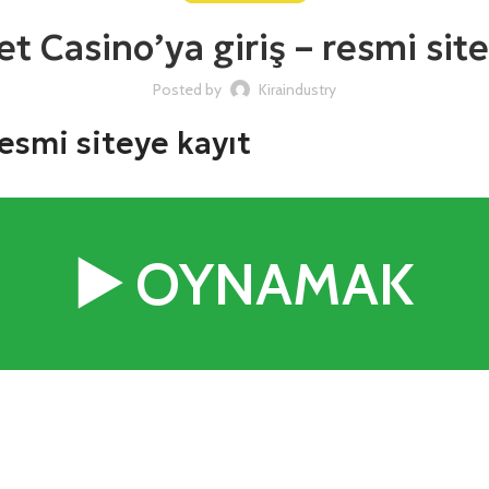
t Casino’ya giriş – resmi sit
Posted by
Kiraindustry
resmi siteye kayıt
▶️ OYNAMAK