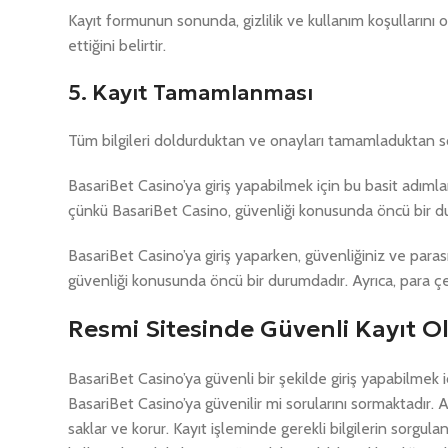
Kayıt formunun sonunda, gizlilik ve kullanım koşullarını ok
ettiğini belirtir.
5. Kayıt Tamamlanması
Tüm bilgileri doldurduktan ve onayları tamamladuktan son
BasariBet Casino’ya giriş yapabilmek için bu basit adımları
çünkü BasariBet Casino, güvenliği konusunda öncü bir d
BasariBet Casino’ya giriş yaparken, güvenliğiniz ve parası
güvenliği konusunda öncü bir durumdadır. Ayrıca, para ç
Resmi Sitesinde Güvenli Kayıt 
BasariBet Casino’ya güvenli bir şekilde giriş yapabilmek i
BasariBet Casino’ya güvenilir mi sorularını sormaktadır. A
saklar ve korur. Kayıt işleminde gerekli bilgilerin sorgula