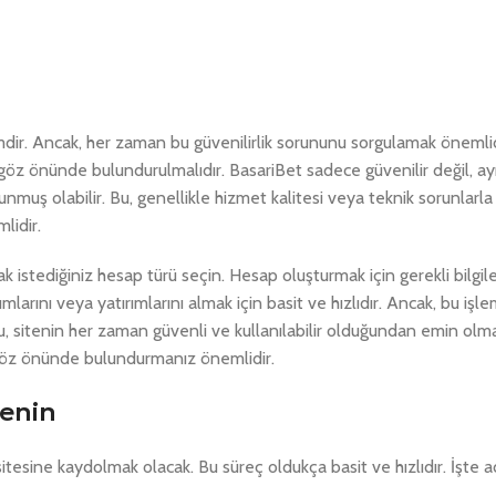
imdir. Ancak, her zaman bu güvenilirlik sorununu sorgulamak önemlid
mi göz önünde bulundurulmalıdır. BasariBet sadece güvenilir değil, a
unmuş olabilir. Bu, genellikle hizmet kalitesi veya teknik sorunlarla
lidir.
ak istediğiniz hesap türü seçin. Hesap oluşturmak için gerekli bilgi
arını veya yatırımlarını almak için basit ve hızlıdır. Ancak, bu işl
, sitenin her zaman güvenli ve kullanılabilir olduğundan emin olman
ni göz önünde bulundurmanız önemlidir.
enin
 sitesine kaydolmak olacak. Bu süreç oldukça basit ve hızlıdır. İşte