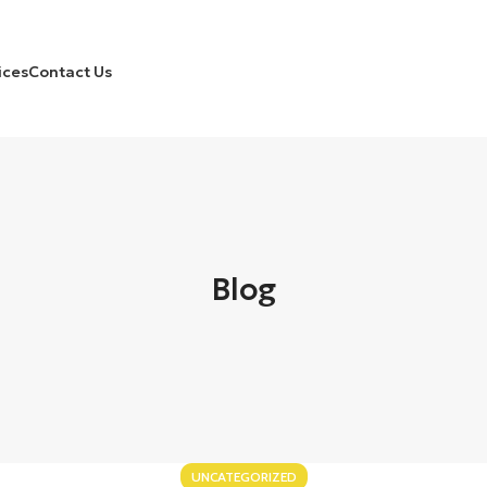
ices
Contact Us
Blog
UNCATEGORIZED