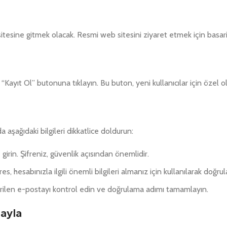
 sitesine gitmek olacak. Resmi web sitesini ziyaret etmek için basar
ayıt Ol” butonuna tıklayın. Bu buton, yeni kullanıcılar için özel ol
a aşağıdaki bilgileri dikkatlice doldurun:
e girin. Şifreniz, güvenlik açısından önemlidir.
es, hesabınızla ilgili önemli bilgileri almanız için kullanılarak doğr
rilen e-postayı kontrol edin ve doğrulama adımı tamamlayın.
nayla