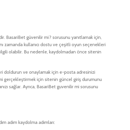
ir. BasariBet güvenilir mi? sorusunu yanıtlamak için,
ynı zamanda kullanıcı dostu ve çeşitli oyun seçenekleri
 ilgili olabilir. Bu nedenle, kaydolmadan önce sitenin
leri doldurun ve onaylamak için e-posta adresinizi
emi gerçekleştirmek için sitenin güncel giriş durumunu
ızı sağlar. Ayrıca, BasariBet guvenilir mi sorusunu
 adım adım kaydolma adımları: